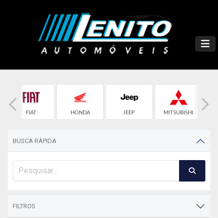
FIAT
HONDA
JEEP
MITSUBISHI
BUSCA RÁPIDA
FILTROS