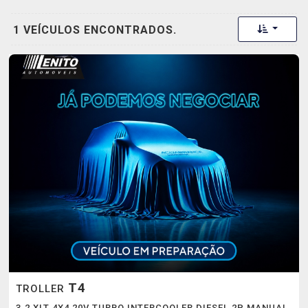
Toggle 
1 VEÍCULOS ENCONTRADOS.
T4
TROLLER
3.2 XLT 4X4 20V TURBO INTERCOOLER DIESEL 2P MANUAL