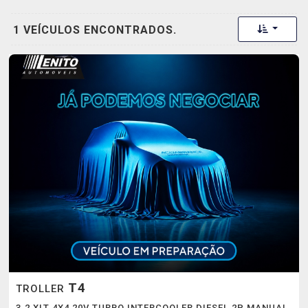
Toggle 
1 VEÍCULOS ENCONTRADOS.
T4
TROLLER
3.2 XLT 4X4 20V TURBO INTERCOOLER DIESEL 2P MANUAL