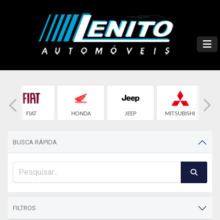
FIAT
HONDA
JEEP
MITSUBISHI
BUSCA RÁPIDA
FILTROS