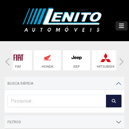
FIAT
HONDA
JEEP
MITSUBISHI
BUSCA RÁPIDA
FILTROS