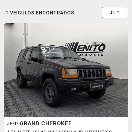
Toggle 
1 VEÍCULOS ENCONTRADOS.
GRAND CHEROKEE
JEEP
4.7 LIMITED 4X4 V8 16V GASOLINA 4P AUTOMÁTICO