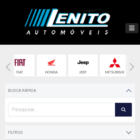
FIAT
HONDA
JEEP
MITSUBISHI
BUSCA RÁPIDA
FILTROS